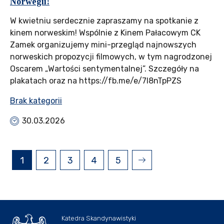
Norwegii!
W kwietniu serdecznie zapraszamy na spotkanie z
kinem norweskim! Wspólnie z Kinem Pałacowym CK
Zamek organizujemy mini-przegląd najnowszych
norweskich propozycji filmowych, w tym nagrodzonej
Oscarem „Wartości sentymentalnej”. Szczegóły na
plakatach oraz na https://fb.me/e/7l8nTpPZS
Brak kategorii
30.03.2026
1
2
3
4
5
Katedra Skandynawistyki