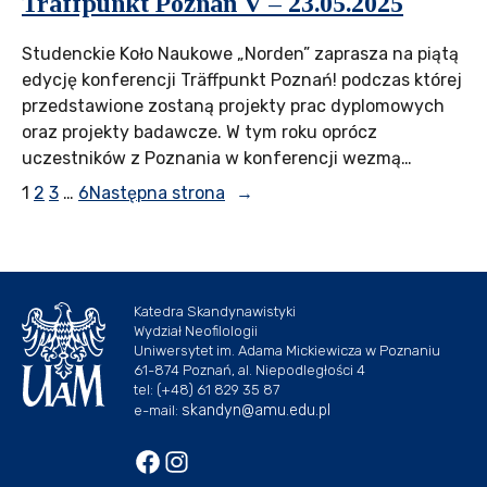
Träffpunkt Poznań V – 23.05.2025
Studenckie Koło Naukowe „Norden” zaprasza na piątą
edycję konferencji Träffpunkt Poznań! podczas której
przedstawione zostaną projekty prac dyplomowych
oraz projekty badawcze. W tym roku oprócz
uczestników z Poznania w konferencji wezmą…
1
2
3
…
6
Następna strona
→
Katedra Skandynawistyki
Wydział Neofilologii
Uniwersytet im. Adama Mickiewicza w Poznaniu
61-874 Poznań, al. Niepodległości 4
tel: (+48) 61 829 35 87
skandyn@amu.edu.pl
e-mail: