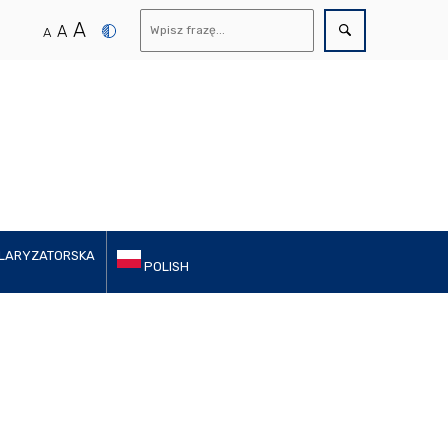
A
A
A
LARYZATORSKA
POLISH